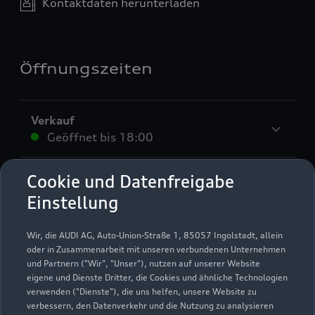
Kontaktdaten herunterladen
Öffnungszeiten
Verkauf
Geöffnet bis
18:00
Service
Cookie und Datenfreigabe
Geöffnet bis
18:00
Einstellung
Teile- & Zubehörverkauf
Wir, die AUDI AG, Auto-Union-Straße 1, 85057 Ingolstadt, allein
Geöffnet bis
17:00
oder in Zusammenarbeit mit unseren verbundenen Unternehmen
und Partnern ("Wir", "Unser"), nutzen auf unserer Website
eigene und Dienste Dritter, die Cookies und ähnliche Technologien
verwenden ("Dienste"), die uns helfen, unsere Website zu
verbessern, den Datenverkehr und die Nutzung zu analysieren