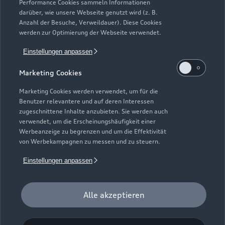
Plug-in-Hybride
Performance Cookies sammeln Informationen
Gebrauchtwagen
darüber, wie unsere Webseite genutzt wird (z. B.
Audi Services
Über Audi
Anzahl der Besuche, Verweildauer). Diese Cookies
Kundenservice
Finanzierung
werden zur Optimierung der Webseite verwendet.
Garantie
Händlersuche
Aktionen & Angebote
Einstellungen anpassen
Unternehmen
Audi digital services
Audi Code
Geschäftskunden
Marketing Cookies
Karriere
myAudi
Häufige Fragen (FAQ)
Marketing Cookies werden verwendet, um für die
Investor Relations
Benutzer relevantere und auf deren Interessen
© 2026 AUDI AG. Alle Rechte vorbehalten
Audi Online Beratung
zugeschnittene Inhalte anzubieten. Sie werden auch
Presse & Media Center
verwendet, um die Erscheinungshäufigkeit einer
Impressum
Rechtliches
Hinweisgebersystem
Online-Terminvereinbarung
Werbeanzeige zu begrenzen und um die Effektivität
Datenschutz
Datenschutzinformation
Cookie-Einstellungen
von Werbekampagnen zu messen und zu steuern.
Servicekontakt
Cookie-Richtlinie
Barrierefreiheit
Audi erleben
Einstellungen anpassen
Digital Services Act
EU Data Act
Bordbuch & Bedienungsanleitungen
Newsletter
Verträge kündigen
Alle akzeptieren
1
Der Umfang des Audi CarCheck wird gegebenenfalls
fahrzeugindividuell (bzgl. Motoröl und Ladeequipment)