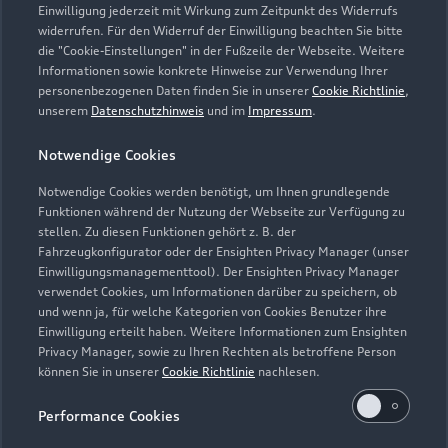
Einwilligung jederzeit mit Wirkung zum Zeitpunkt des Widerrufs
widerrufen. Für den Widerruf der Einwilligung beachten Sie bitte
die "Cookie-Einstellungen" in der Fußzeile der Webseite. Weitere
Informationen sowie konkrete Hinweise zur Verwendung Ihrer
personenbezogenen Daten finden Sie in unserer
Cookie Richtlinie
,
unserem
Datenschutzhinweis
und im
Impressum
.
Zur Reparatur
Notwendige Cookies
Notwendige Cookies werden benötigt, um Ihnen grundlegende
Zurück nach oben
Funktionen während der Nutzung der Webseite zur Verfügung zu
stellen. Zu diesen Funktionen gehört z. B. der
Fahrzeugkonfigurator oder der Ensighten Privacy Manager (unser
Modelle
Einwilligungsmanagementtool). Der Ensighten Privacy Manager
verwendet Cookies, um Informationen darüber zu speichern, ob
und wenn ja, für welche Kategorien von Cookies Benutzer ihre
Kaufen & leasen
Alle Modelle
Einwilligung erteilt haben. Weitere Informationen zum Ensighten
Privacy Manager, sowie zu Ihren Rechten als betroffene Person
Modelle vergleichen
können Sie in unserer
Cookie Richtlinie
nachlesen.
Service & Zubehör
Neuwagensuche
Elektromodelle
Performance Cookies
Gebrauchtwagensuche
Support
Saisonale Angebote